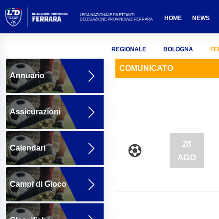
LEGA NAZIONALE DILETTANTI
HOME
NEWS
DELEGAZIONE PROVINCIALE FERRARA
REGIONALE
BOLOGNA
FE
COMUNICATO
Annuario
Assicurazioni
28
Calendari
AGO
Campi di Gioco